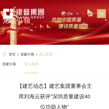
EN
党建引领
PARTYBUILDING
首页
>
党建引领
>
党工群团
党建引领
党工群团
【建艺动态】建艺集团董事会主
席刘海云获评“深圳质量建设40
位功勋人物”