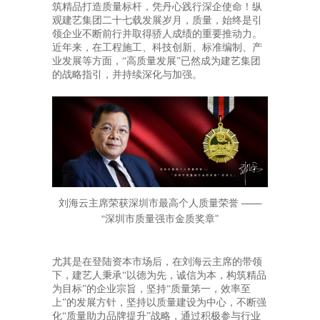
筑精品打造质量标杆，凭丹心践行深企使命！纵
观建艺集团二十七载发展岁月，质量，始终是引
领企业不断前行并取得骄人成绩的重要推动力。
近年来，在工程施工、科技创新、标准编制、产
业发展等方面，“高质量发展”已然成为建艺集团
的战略指引，并持续深化与加强。
刘海云主席荣获深圳市最高个人质量荣誉 ——
“深圳市质量强市金质奖章”
尤其是在登陆资本市场后，在刘海云主席的带领
下，建艺人秉承“以德为先，诚信为本，构筑精品
为目标”的企业宗旨，坚持“质量第一，效率至
上”的发展方针，坚持以质量建设为中心，不断强
化“质量助力品牌提升”战略，通过积极参与行业