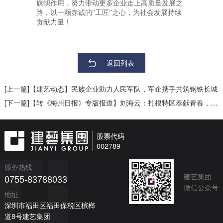
旗帜作用，努力带动更多企业走上高质量发展之
路，以一颗赤诚的“工匠”之心，为社会发展持续
贡献力量！
返回列表
[上一篇]【建艺动态】民族企业助力人民军队，军企携手共筑钢铁长城
[下一篇]【转《梅州日报》专版报道】刘海云：扎根特区奉献青春，成就事业回馈家乡
股票代码
002789
服务热线
建艺集团
0755-83788033
微信公众号
地址
深圳市福田区福田保税区槟榔
道8号建艺集团